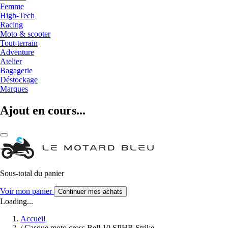
Femme
High-Tech
Racing
Moto & scooter
Tout-terrain
Adventure
Atelier
Bagagerie
Déstockage
Marques
Ajout en cours...
Sous-total du panier
Voir mon panier
Continuer mes achats
Loading...
Accueil
/
Casque moto cross Bell 10 SPHR Strike