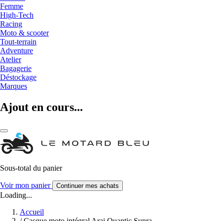
Femme
High-Tech
Racing
Moto & scooter
Tout-terrain
Adventure
Atelier
Bagagerie
Déstockage
Marques
Ajout en cours...
Sous-total du panier
Voir mon panier
Continuer mes achats
Loading...
Accueil
/
Casque moto intégral Arai Quantic Supra