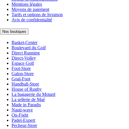
Mentions légales
Moyens de paiement
Tarifs et options de livraison
Avis de confidentialité
Nos boutiques
Basket-Center
Boulevard du Golf
Direct Running
Direct-Volley
Espace Golf
Foot-Store
Galop-Store
Goal-Foot
Handball-Store
House of Rugby
La bagagerie du Motard
La sellerie de Maé
Made in Paradis
Nauti-wave
On-Fight
Padel-Expert
Pecheur-Store