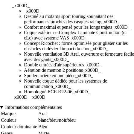
_x000D_
_x000D_
Destiné au motards sport-touring souhaitant des
performances proches des casques racing_x000D_
Confort maximal et pensé pour les longs trajets_x000D_
Coque extérieur e-Complex Laminate Construction (e-
cLc) avec système VAS_x000D_
Concept Ricochet : forme optimisée pour glisser sur les
obstacles et dévier l'impact du choc_x000D_
Nouvelle ventilation 3D Arai, ouverture et fermeture facile
avec des gants_x000D_
Double entrées d'air supérieures_x000D_
Aération de menton 2 positions_x000D_
Spoiler arrière en une pièce_x000D_
Nouvelle coque dédiée pour les systèmes de
communication_x000D_
Homologué ECE R22-06_x000D_
_x000D__x000D_
Informations complémentaires
Marque
Arai
Couleur
blanc/bleu/noir/bleu
Couleur dominante
Bleu
Genre
Mixte