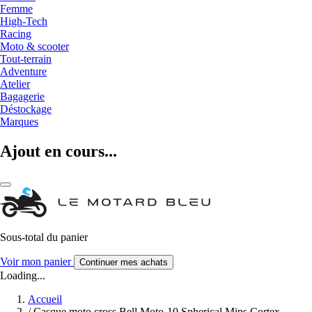
Femme
High-Tech
Racing
Moto & scooter
Tout-terrain
Adventure
Atelier
Bagagerie
Déstockage
Marques
Ajout en cours...
Sous-total du panier
Voir mon panier
Continuer mes achats
Loading...
Accueil
/
Casque moto cross Bell Moto-10 Spherical Mips Cortex