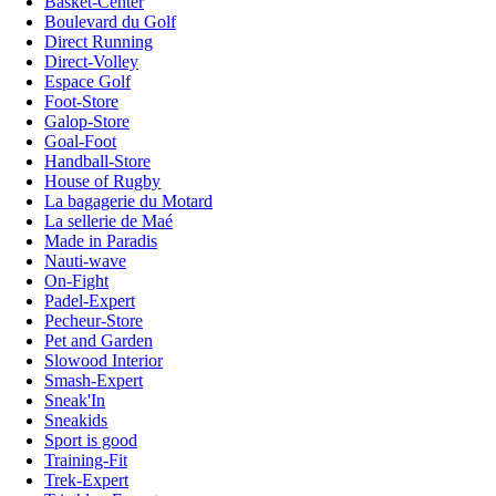
Basket-Center
Boulevard du Golf
Direct Running
Direct-Volley
Espace Golf
Foot-Store
Galop-Store
Goal-Foot
Handball-Store
House of Rugby
La bagagerie du Motard
La sellerie de Maé
Made in Paradis
Nauti-wave
On-Fight
Padel-Expert
Pecheur-Store
Pet and Garden
Slowood Interior
Smash-Expert
Sneak'In
Sneakids
Sport is good
Training-Fit
Trek-Expert