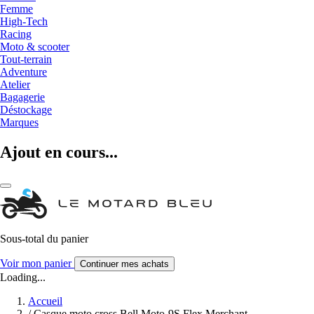
Femme
High-Tech
Racing
Moto & scooter
Tout-terrain
Adventure
Atelier
Bagagerie
Déstockage
Marques
Ajout en cours...
Sous-total du panier
Voir mon panier
Continuer mes achats
Loading...
Accueil
/
Casque moto cross Bell Moto-9S Flex Merchant