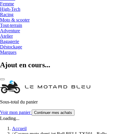
Femme
High-Tech
Racing
Moto & scooter
Tout-terrain
Adventure
Atelier
Bagagerie
Déstockage
Marques
Ajout en cours...
Sous-total du panier
Voir mon panier
Continuer mes achats
Loading...
Accueil
/
Casque moto demi-jet Bell BELL TX501 - Rally