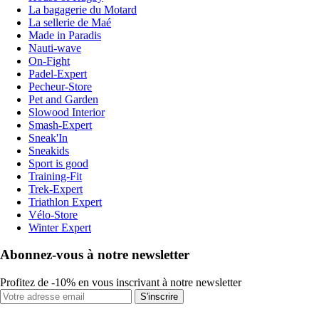
La bagagerie du Motard
La sellerie de Maé
Made in Paradis
Nauti-wave
On-Fight
Padel-Expert
Pecheur-Store
Pet and Garden
Slowood Interior
Smash-Expert
Sneak'In
Sneakids
Sport is good
Training-Fit
Trek-Expert
Triathlon Expert
Vélo-Store
Winter Expert
Abonnez-vous à notre newsletter
Profitez de -10% en vous inscrivant à notre newsletter
S'inscrire