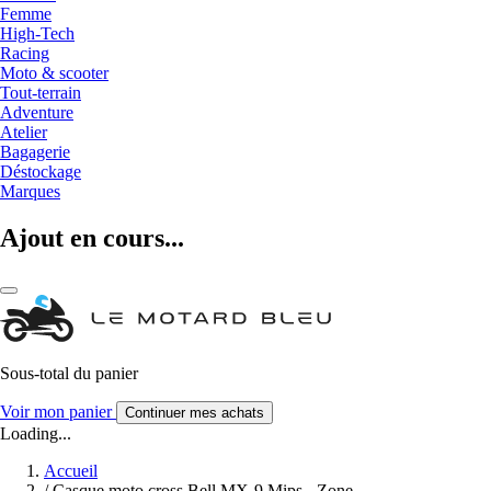
Femme
High-Tech
Racing
Moto & scooter
Tout-terrain
Adventure
Atelier
Bagagerie
Déstockage
Marques
Ajout en cours...
Sous-total du panier
Voir mon panier
Continuer mes achats
Loading...
Accueil
/
Casque moto cross Bell MX-9 Mips - Zone