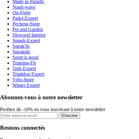
Made in Paradis
Nauti-wave
On-Fight
Padel-Expert
Pecheur-Store
Pet and Garden
Slowood Interior
Smash-Expert
Sneak'In
Sneakids
Sport is good
Training-Fit
Trek-Expert
Triathlon Expert
Vélo-Store
Winter Expert
Abonnez-vous à notre newsletter
Profitez de -10% en vous inscrivant à notre newsletter
S'inscrire
Restons connectés