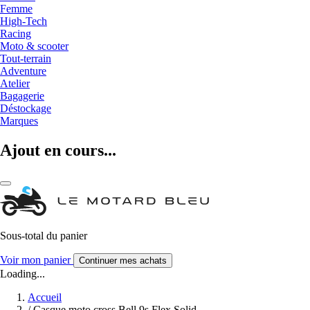
Femme
High-Tech
Racing
Moto & scooter
Tout-terrain
Adventure
Atelier
Bagagerie
Déstockage
Marques
Ajout en cours...
Sous-total du panier
Voir mon panier
Continuer mes achats
Loading...
Accueil
/
Casque moto cross Bell 9s Flex Solid