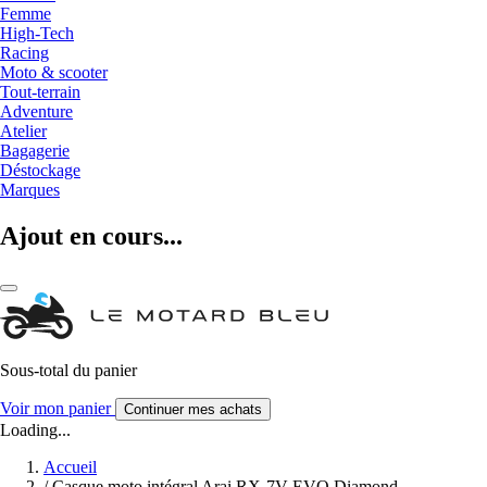
Femme
High-Tech
Racing
Moto & scooter
Tout-terrain
Adventure
Atelier
Bagagerie
Déstockage
Marques
Ajout en cours...
Sous-total du panier
Voir mon panier
Continuer mes achats
Loading...
Accueil
/
Casque moto intégral Arai RX-7V EVO Diamond