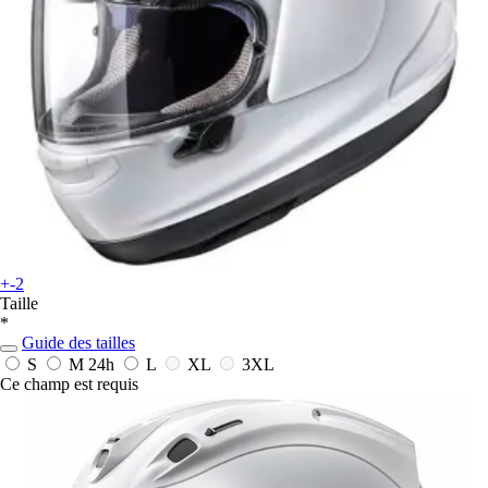
+-2
Taille
*
Guide des tailles
S
M
24h
L
XL
3XL
Ce champ est requis