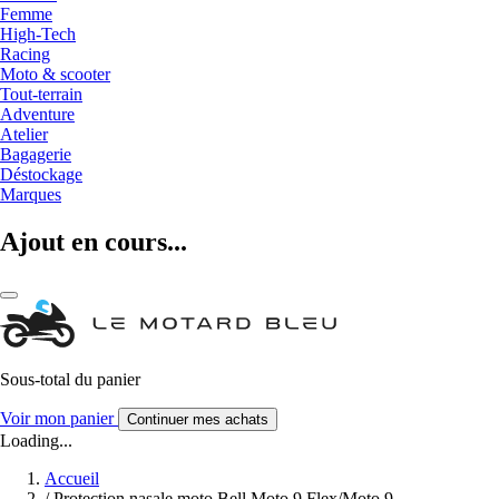
Femme
High-Tech
Racing
Moto & scooter
Tout-terrain
Adventure
Atelier
Bagagerie
Déstockage
Marques
Ajout en cours...
Sous-total du panier
Voir mon panier
Continuer mes achats
Loading...
Accueil
/
Protection nasale moto Bell Moto 9 Flex/Moto 9