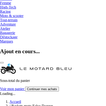
Femme
High-Tech
Racing
Moto & scooter
Tout-terrain
Adventure
Atelier
Bagagerie
Déstockage
Marques
Ajout en cours...
Sous-total du panier
Voir mon panier
Continuer mes achats
Loading...
Accueil
/
Baskets moto Falco Dagger