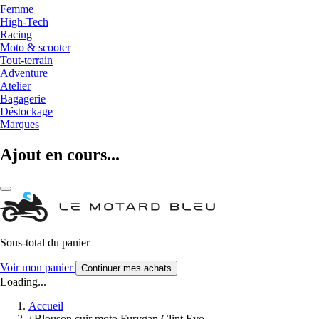
Femme
High-Tech
Racing
Moto & scooter
Tout-terrain
Adventure
Atelier
Bagagerie
Déstockage
Marques
Ajout en cours...
Sous-total du panier
Voir mon panier
Continuer mes achats
Loading...
Accueil
/
Blouson cuir moto Furygan Clint Evo