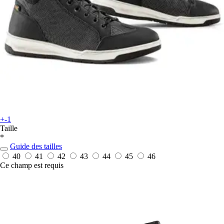
+-1
Taille
*
Guide des tailles
40
41
42
43
44
45
46
Ce champ est requis