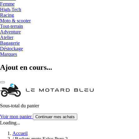
Femme
High-Tech
Racing
Moto & scooter
Tout-terrain
Adventure
Atelier
Bagagerie
Déstockage
Marques
Ajout en cours...
Sous-total du panier
Voir mon panier
Continuer mes achats
Loading...
Accueil
/
Baskets moto Falco Pyro 2