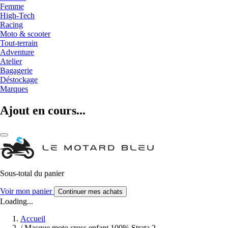
Femme
High-Tech
Racing
Moto & scooter
Tout-terrain
Adventure
Atelier
Bagagerie
Déstockage
Marques
Ajout en cours...
Sous-total du panier
Voir mon panier
Continuer mes achats
Loading...
Accueil
/
Masque moto cross enfant 100% Strata 2