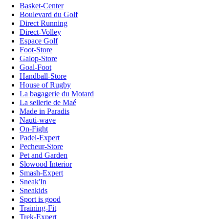
Basket-Center
Boulevard du Golf
Direct Running
Direct-Volley
Espace Golf
Foot-Store
Galop-Store
Goal-Foot
Handball-Store
House of Rugby
La bagagerie du Motard
La sellerie de Maé
Made in Paradis
Nauti-wave
On-Fight
Padel-Expert
Pecheur-Store
Pet and Garden
Slowood Interior
Smash-Expert
Sneak'In
Sneakids
Sport is good
Training-Fit
Trek-Expert