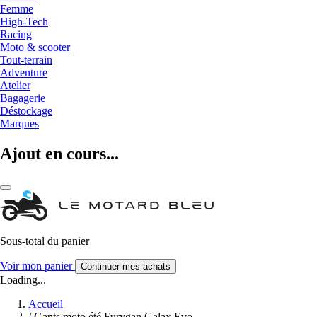
Femme
High-Tech
Racing
Moto & scooter
Tout-terrain
Adventure
Atelier
Bagagerie
Déstockage
Marques
Ajout en cours...
Sous-total du panier
Voir mon panier
Continuer mes achats
Loading...
Accueil
/
Gants moto été Furygan Galax Evo