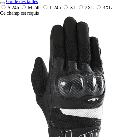
Guide des tailles
S
24h
M
24h
L
24h
XL
2XL
3XL
Ce champ est requis