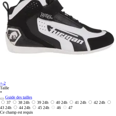
+-2
Taille
*
Guide des tailles
37
38
24h
39
24h
40
24h
41
24h
42
24h
43
24h
44
24h
45
24h
46
47
Ce champ est requis