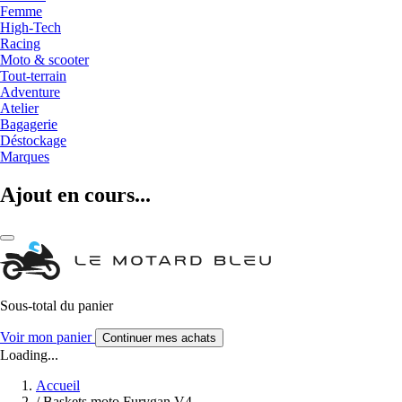
Femme
High-Tech
Racing
Moto & scooter
Tout-terrain
Adventure
Atelier
Bagagerie
Déstockage
Marques
Ajout en cours...
Sous-total du panier
Voir mon panier
Continuer mes achats
Loading...
Accueil
/
Baskets moto Furygan V4