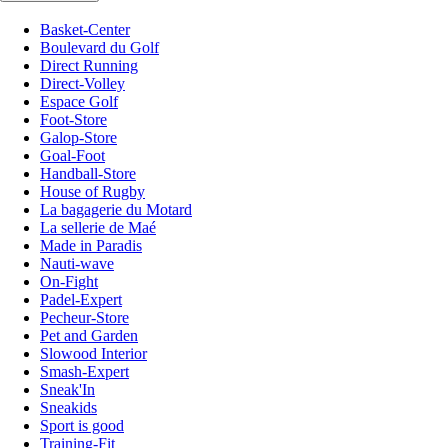
Basket-Center
Boulevard du Golf
Direct Running
Direct-Volley
Espace Golf
Foot-Store
Galop-Store
Goal-Foot
Handball-Store
House of Rugby
La bagagerie du Motard
La sellerie de Maé
Made in Paradis
Nauti-wave
On-Fight
Padel-Expert
Pecheur-Store
Pet and Garden
Slowood Interior
Smash-Expert
Sneak'In
Sneakids
Sport is good
Training-Fit