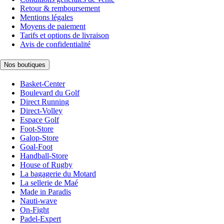
Retour & remboursement
Mentions légales
Moyens de paiement
Tarifs et options de livraison
Avis de confidentialité
Nos boutiques
Basket-Center
Boulevard du Golf
Direct Running
Direct-Volley
Espace Golf
Foot-Store
Galop-Store
Goal-Foot
Handball-Store
House of Rugby
La bagagerie du Motard
La sellerie de Maé
Made in Paradis
Nauti-wave
On-Fight
Padel-Expert