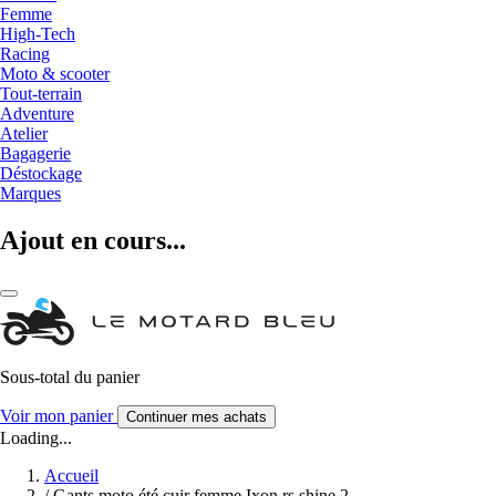
Femme
High-Tech
Racing
Moto & scooter
Tout-terrain
Adventure
Atelier
Bagagerie
Déstockage
Marques
Ajout en cours...
Sous-total du panier
Voir mon panier
Continuer mes achats
Loading...
Accueil
/
Gants moto été cuir femme Ixon rs shine 2