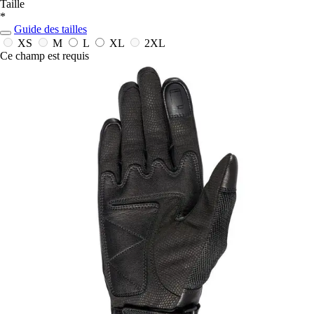
Taille
*
Guide des tailles
XS
M
L
XL
2XL
Ce champ est requis