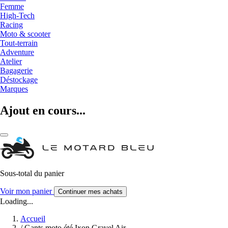
Femme
High-Tech
Racing
Moto & scooter
Tout-terrain
Adventure
Atelier
Bagagerie
Déstockage
Marques
Ajout en cours...
Sous-total du panier
Voir mon panier
Continuer mes achats
Loading...
Accueil
/
Gants moto été Ixon Gravel Air