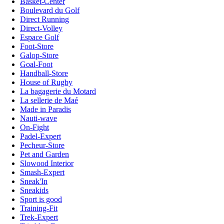
Basket-Center
Boulevard du Golf
Direct Running
Direct-Volley
Espace Golf
Foot-Store
Galop-Store
Goal-Foot
Handball-Store
House of Rugby
La bagagerie du Motard
La sellerie de Maé
Made in Paradis
Nauti-wave
On-Fight
Padel-Expert
Pecheur-Store
Pet and Garden
Slowood Interior
Smash-Expert
Sneak'In
Sneakids
Sport is good
Training-Fit
Trek-Expert