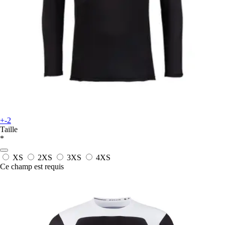
+-2
Taille
*
XS
2XS
3XS
4XS
Ce champ est requis