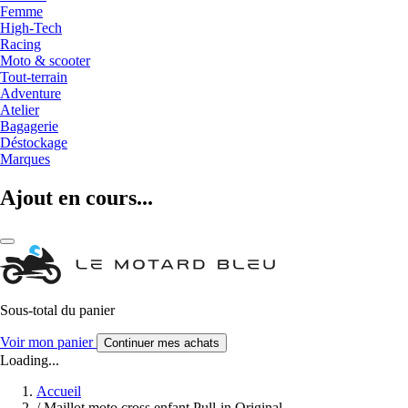
Femme
High-Tech
Racing
Moto & scooter
Tout-terrain
Adventure
Atelier
Bagagerie
Déstockage
Marques
Ajout en cours...
Sous-total du panier
Voir mon panier
Continuer mes achats
Loading...
Accueil
/
Maillot moto cross enfant Pull-in Original