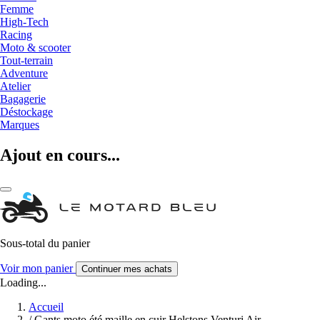
Femme
High-Tech
Racing
Moto & scooter
Tout-terrain
Adventure
Atelier
Bagagerie
Déstockage
Marques
Ajout en cours...
Sous-total du panier
Voir mon panier
Continuer mes achats
Loading...
Accueil
/
Gants moto été maille en cuir Helstons Venturi Air