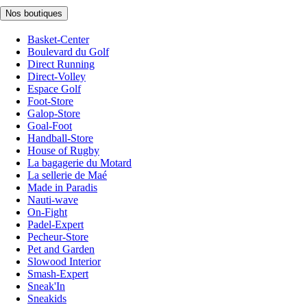
Nos boutiques
Basket-Center
Boulevard du Golf
Direct Running
Direct-Volley
Espace Golf
Foot-Store
Galop-Store
Goal-Foot
Handball-Store
House of Rugby
La bagagerie du Motard
La sellerie de Maé
Made in Paradis
Nauti-wave
On-Fight
Padel-Expert
Pecheur-Store
Pet and Garden
Slowood Interior
Smash-Expert
Sneak'In
Sneakids