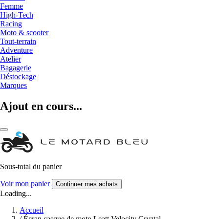
Femme
High-Tech
Racing
Moto & scooter
Tout-terrain
Adventure
Atelier
Bagagerie
Déstockage
Marques
Ajout en cours...
Sous-total du panier
Voir mon panier
Continuer mes achats
Loading...
Accueil
/
Écran casque de moto Leatt Velocity Cryztal