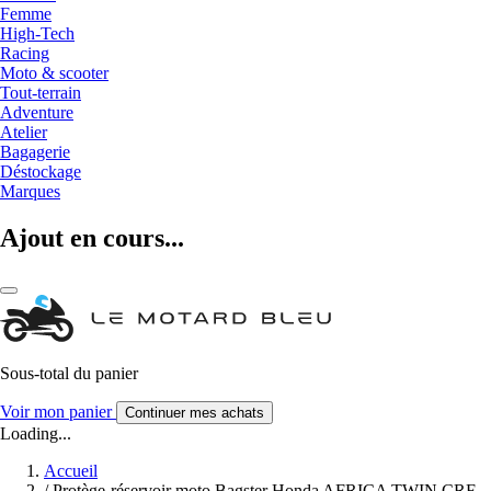
Femme
High-Tech
Racing
Moto & scooter
Tout-terrain
Adventure
Atelier
Bagagerie
Déstockage
Marques
Ajout en cours...
Sous-total du panier
Voir mon panier
Continuer mes achats
Loading...
Accueil
/
Protège-réservoir moto Bagster Honda AFRICA TWIN CRF