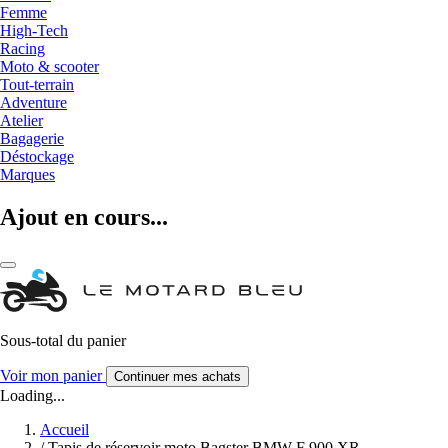
Femme
High-Tech
Racing
Moto & scooter
Tout-terrain
Adventure
Atelier
Bagagerie
Déstockage
Marques
Ajout en cours...
Sous-total du panier
Voir mon panier
Continuer mes achats
Loading...
Accueil
/
Tapis de réservoir moto Bagster BMW F 900 XR