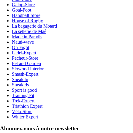
Galop-Store
Goal-Foot
Handball-Store
House of Rugby
La bagagerie du Motard
La sellerie de Maé
Made in Paradis
Nauti-wave
On-Fight
Padel-Expert
Pecheur-Store
Pet and Garden
Slowood Interior
Smash-Expert
Sneak'In
Sneakids
Sport is good
Training-Fit
Trek-Expert
Triathlon Expert
Vélo-Store
Winter Expert
Abonnez-vous à notre newsletter