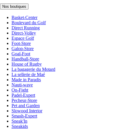
Nos boutiques
Basket-Center
Boulevard du Golf
Direct Running
Direct-Volley
Espace Golf
Foot-Store
Galop-Store
Goal-Foot
Handball-Store
House of Rugby
La bagagerie du Motard
La sellerie de Maé
Made in Paradis
Nauti-wave
On-Fight
Padel-Expert
Pecheur-Store
Pet and Garden
Slowood Interior
Smash-Expert
Sneak'In
Sneakids