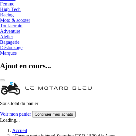
Femme
High-Tech
Racing
Moto & scooter
Tout-terrain
Adventure
Atelier
Bagagerie
Déstockage
Marques
Ajout en cours...
Sous-total du panier
Voir mon panier
Continuer mes achats
Loading...
Accueil
/
Casque moto intégral Scorpion EXO-1500 Air Apus