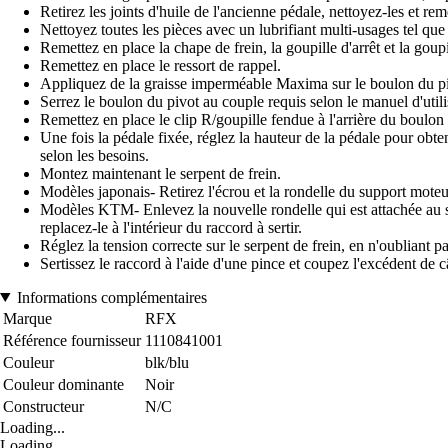
Retirez les joints d'huile de l'ancienne pédale, nettoyez-les et rem
Nettoyez toutes les pièces avec un lubrifiant multi-usages tel qu
Remettez en place la chape de frein, la goupille d'arrêt et la goup
Remettez en place le ressort de rappel.
Appliquez de la graisse imperméable Maxima sur le boulon du pivo
Serrez le boulon du pivot au couple requis selon le manuel d'utili
Remettez en place le clip R/goupille fendue à l'arrière du boulon 
Une fois la pédale fixée, réglez la hauteur de la pédale pour obteni
selon les besoins.
Montez maintenant le serpent de frein.
Modèles japonais- Retirez l'écrou et la rondelle du support moteur
Modèles KTM- Enlevez la nouvelle rondelle qui est attachée au ser
replacez-le à l'intérieur du raccord à sertir.
Réglez la tension correcte sur le serpent de frein, en n'oubliant p
Sertissez le raccord à l'aide d'une pince et coupez l'excédent de c
Informations complémentaires
Marque
RFX
Référence fournisseur
1110841001
Couleur
blk/blu
Couleur dominante
Noir
Constructeur
N/C
Loading...
Loading...