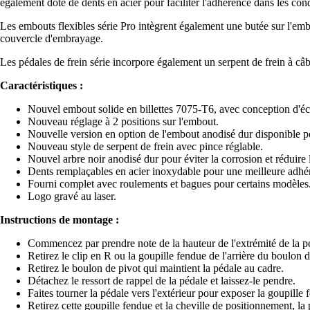
également doté de dents en acier pour faciliter l'adhérence dans les con
Les embouts flexibles série Pro intègrent également une butée sur l'embo
couvercle d'embrayage.
Les pédales de frein série incorpore également un serpent de frein à câbl
Caractéristiques :
Nouvel embout solide en billettes 7075-T6, avec conception d'é
Nouveau réglage à 2 positions sur l'embout.
Nouvelle version en option de l'embout anodisé dur disponible p
Nouveau style de serpent de frein avec pince réglable.
Nouvel arbre noir anodisé dur pour éviter la corrosion et réduire 
Dents remplaçables en acier inoxydable pour une meilleure adhé
Fourni complet avec roulements et bagues pour certains modèles
Logo gravé au laser.
Instructions de montage :
Commencez par prendre note de la hauteur de l'extrémité de la pé
Retirez le clip en R ou la goupille fendue de l'arrière du boulon de
Retirez le boulon de pivot qui maintient la pédale au cadre.
Détachez le ressort de rappel de la pédale et laissez-le pendre.
Faites tourner la pédale vers l'extérieur pour exposer la goupille f
Retirez cette goupille fendue et la cheville de positionnement, la p