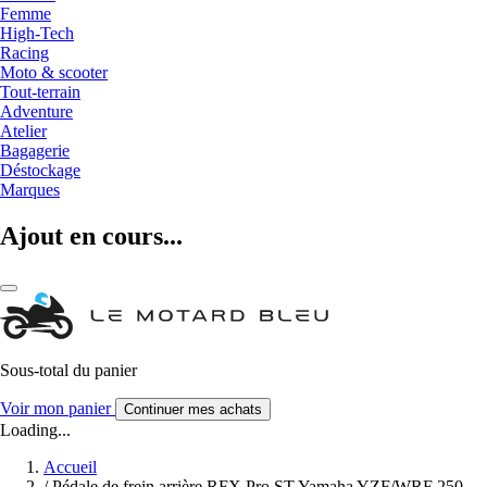
Femme
High-Tech
Racing
Moto & scooter
Tout-terrain
Adventure
Atelier
Bagagerie
Déstockage
Marques
Ajout en cours...
Sous-total du panier
Voir mon panier
Continuer mes achats
Loading...
Accueil
/
Pédale de frein arrière RFX Pro ST Yamaha YZF/WRF 250