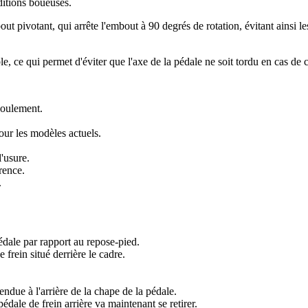
ditions boueuses.
ut pivotant, qui arrête l'embout à 90 degrés de rotation, évitant ainsi 
e, ce qui permet d'éviter que l'axe de la pédale ne soit tordu en cas de c
coulement.
our les modèles actuels.
l'usure.
rence.
.
dale par rapport au repose-pied.
 frein situé derrière le cadre.
endue à l'arrière de la chape de la pédale.
édale de frein arrière va maintenant se retirer.