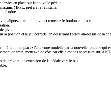
ettez-les en place sur la nouvelle pédale.
e maxima MPPL, prêt à être réinstallé.
ille fendue.
t, alignez le trou du pivot et remettez le boulon en place.
sation.
de pivot.
r la position et le jeu corrects, en desserrant l'écrou au-dessus de la ch
 inférieur, remplacez l'ancienne rondelle par la nouvelle rondelle qui est
pent de frein, mettez-la de côté car elle n'est pas nécessaire sur la K
as de prévoir une extension de la pédale vers le bas.
âble.