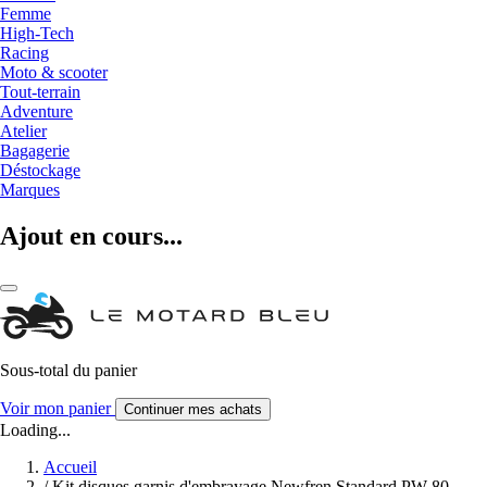
Femme
High-Tech
Racing
Moto & scooter
Tout-terrain
Adventure
Atelier
Bagagerie
Déstockage
Marques
Ajout en cours...
Sous-total du panier
Voir mon panier
Continuer mes achats
Loading...
Accueil
/
Kit disques garnis d'embrayage Newfren Standard PW 80