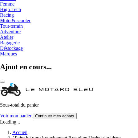
Femme
High-Tech
Racing
Moto & scooter
Tout-terrain
Adventure
Atelier
Bagagerie
Déstockage
Marques
Ajout en cours...
Sous-total du panier
Voir mon panier
Continuer mes achats
Loading...
Accueil
/
Paire kit pour branchement Brazoline Harley-davidson