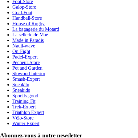
Foot-Store
Galop-Store
Goal-Foot
Handball-Store
House of Rugby
La bagagerie du Motard
La sellerie de Maé
Made in Paradis
Nauti-wave
On-Fight
Padel-Expert
Pecheur-Store
Pet and Garden
Slowood Interior
Smash-Expert
Sneak'In
Sneakids
Sport is good
Training-Fit
Trek-Expert
Triathlon Expert
Vélo-Store
Winter Expert
Abonnez-vous à notre newsletter