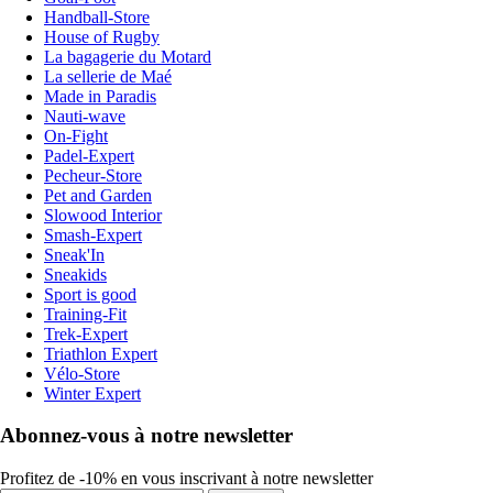
Handball-Store
House of Rugby
La bagagerie du Motard
La sellerie de Maé
Made in Paradis
Nauti-wave
On-Fight
Padel-Expert
Pecheur-Store
Pet and Garden
Slowood Interior
Smash-Expert
Sneak'In
Sneakids
Sport is good
Training-Fit
Trek-Expert
Triathlon Expert
Vélo-Store
Winter Expert
Abonnez-vous à notre newsletter
Profitez de -10% en vous inscrivant à notre newsletter