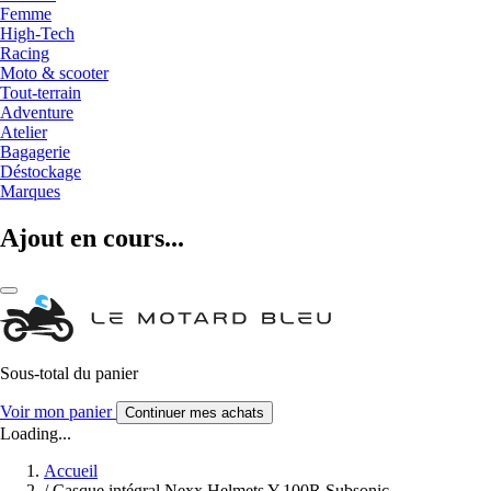
Femme
High-Tech
Racing
Moto & scooter
Tout-terrain
Adventure
Atelier
Bagagerie
Déstockage
Marques
Ajout en cours...
Sous-total du panier
Voir mon panier
Continuer mes achats
Loading...
Accueil
/
Casque intégral Nexx Helmets Y.100R Subsonic