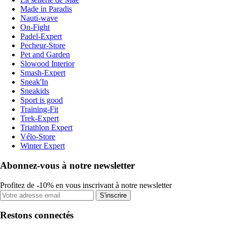
Made in Paradis
Nauti-wave
On-Fight
Padel-Expert
Pecheur-Store
Pet and Garden
Slowood Interior
Smash-Expert
Sneak'In
Sneakids
Sport is good
Training-Fit
Trek-Expert
Triathlon Expert
Vélo-Store
Winter Expert
Abonnez-vous à notre newsletter
Profitez de -10% en vous inscrivant à notre newsletter
S'inscrire
Restons connectés