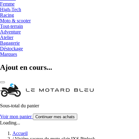
Femme
High-Tech
Racing
Moto & scooter
Tout-terrain
Adventure
Atelier
Bagagerie
Déstockage
Marques
Ajout en cours...
Sous-total du panier
Voir mon panier
Continuer mes achats
Loading...
Accueil
/
Visière casque de moto clair IXS Pinlock