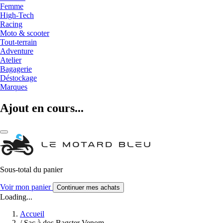
Femme
High-Tech
Racing
Moto & scooter
Tout-terrain
Adventure
Atelier
Bagagerie
Déstockage
Marques
Ajout en cours...
Sous-total du panier
Voir mon panier
Continuer mes achats
Loading...
Accueil
/
Sac à dos Bagster Venom