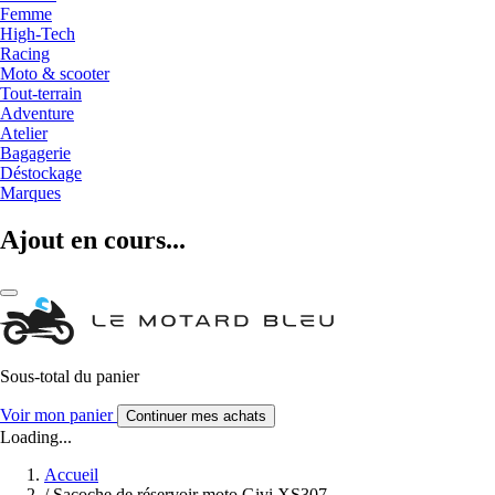
Femme
High-Tech
Racing
Moto & scooter
Tout-terrain
Adventure
Atelier
Bagagerie
Déstockage
Marques
Ajout en cours...
Sous-total du panier
Voir mon panier
Continuer mes achats
Loading...
Accueil
/
Sacoche de réservoir moto Givi XS307