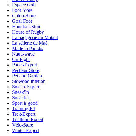
Espace Golf
Foot-Store
Galop-Store
Goal-Foot
Handball-Store
House of Rugby
La bagagerie du Motard
La sellerie de Maé
Made in Paradis
Nauti-wave
On-Fight
Padel-Expert
Pecheur-Store
Pet and Garden
Slowood Interior
Smash-Expert
Sneak'In
Sneakids
Sport is good
Training-Fit
Trek-Expert
Triathlon Expert
Vélo-Store
Winter Expert