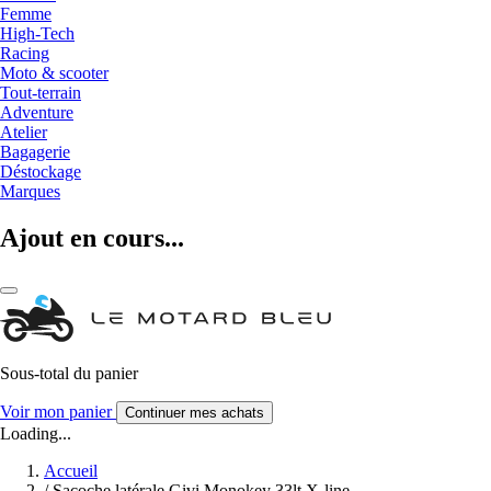
Femme
High-Tech
Racing
Moto & scooter
Tout-terrain
Adventure
Atelier
Bagagerie
Déstockage
Marques
Ajout en cours...
Sous-total du panier
Voir mon panier
Continuer mes achats
Loading...
Accueil
/
Sacoche latérale Givi Monokey 33lt X-line