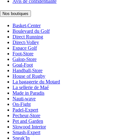
Avis de confidentialité
Nos boutiques
Basket-Center
Boulevard du Golf
Direct Running
Direct-Volley
Espace Golf
Foot-Store
Galop-Store
Goal-Foot
Handball-Store
House of Rugby
La bagagerie du Motard
La sellerie de Maé
Made in Paradis
Nauti-wave
On-Fight
Padel-Expert
Pecheur-Store
Pet and Garden
Slowood Interior
Smash-Expert
Sneak'In