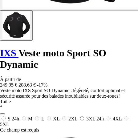
IXS
Veste moto Sport SO
Dynamic
À partir de
249,95 €
208,63 €
-17%
Veste moto IXS Sport SO Dynamic : légèreté, confort optimal et
sécurité assurée pour des balades inoubliables sur deux-roues!
Taille
*
S
24h
M
L
XL
2XL
3XL
24h
4XL
5XL
Ce champ est requis