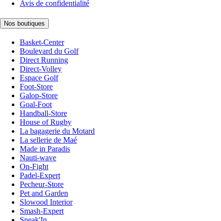
Avis de confidentialité
Nos boutiques
Basket-Center
Boulevard du Golf
Direct Running
Direct-Volley
Espace Golf
Foot-Store
Galop-Store
Goal-Foot
Handball-Store
House of Rugby
La bagagerie du Motard
La sellerie de Maé
Made in Paradis
Nauti-wave
On-Fight
Padel-Expert
Pecheur-Store
Pet and Garden
Slowood Interior
Smash-Expert
Sneak'In