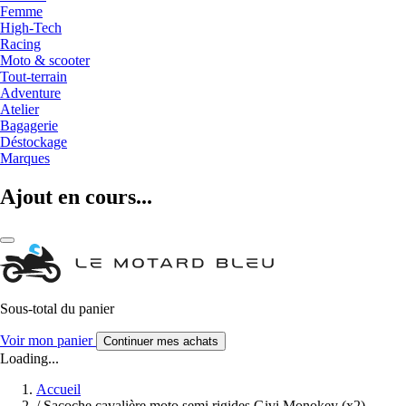
Femme
High-Tech
Racing
Moto & scooter
Tout-terrain
Adventure
Atelier
Bagagerie
Déstockage
Marques
Ajout en cours...
Sous-total du panier
Voir mon panier
Continuer mes achats
Loading...
Accueil
/
Sacoche cavalière moto semi rigides Givi Monokey (x2)