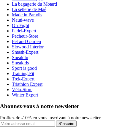
La bagagerie du Motard
La sellerie de Maé
Made in Paradis
Nauti-wave
On-Fight
Padel-Expert
Pecheur-Store
Pet and Garden
Slowood Interior
Smash-Expert
Sneak'In
Sneakids
Sport is good
Training-Fit
Trek-Expert
Triathlon Expert
Vélo-Store
Winter Expert
Abonnez-vous à notre newsletter
Profitez de -10% en vous inscrivant à notre newsletter
S'inscrire