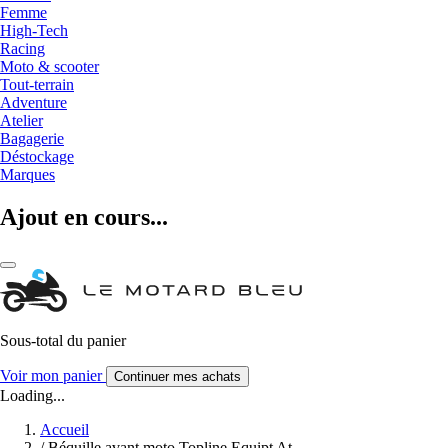
Femme
High-Tech
Racing
Moto & scooter
Tout-terrain
Adventure
Atelier
Bagagerie
Déstockage
Marques
Ajout en cours...
Sous-total du panier
Voir mon panier
Continuer mes achats
Loading...
Accueil
/
Béquille avant moto Topline Equipt At