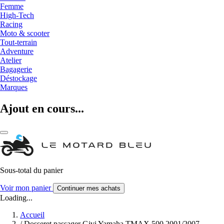
Femme
High-Tech
Racing
Moto & scooter
Tout-terrain
Adventure
Atelier
Bagagerie
Déstockage
Marques
Ajout en cours...
Sous-total du panier
Voir mon panier
Continuer mes achats
Loading...
Accueil
/
Dosseret passager Givi Yamaha TMAX 500 2001/2007