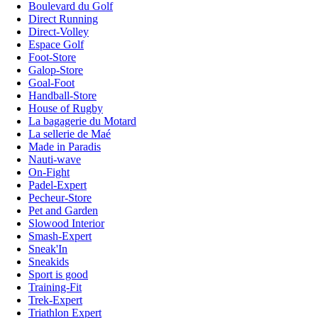
Boulevard du Golf
Direct Running
Direct-Volley
Espace Golf
Foot-Store
Galop-Store
Goal-Foot
Handball-Store
House of Rugby
La bagagerie du Motard
La sellerie de Maé
Made in Paradis
Nauti-wave
On-Fight
Padel-Expert
Pecheur-Store
Pet and Garden
Slowood Interior
Smash-Expert
Sneak'In
Sneakids
Sport is good
Training-Fit
Trek-Expert
Triathlon Expert