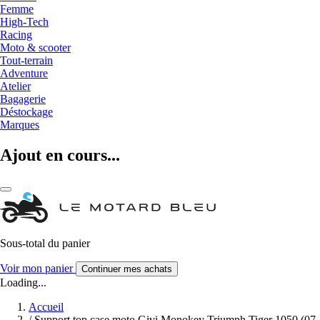
Femme
High-Tech
Racing
Moto & scooter
Tout-terrain
Adventure
Atelier
Bagagerie
Déstockage
Marques
Ajout en cours...
Sous-total du panier
Voir mon panier
Continuer mes achats
Loading...
Accueil
/
Support top case moto Givi Monokey Triumph Tiger 1050 (07