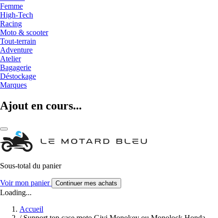
Femme
High-Tech
Racing
Moto & scooter
Tout-terrain
Adventure
Atelier
Bagagerie
Déstockage
Marques
Ajout en cours...
Sous-total du panier
Voir mon panier
Continuer mes achats
Loading...
Accueil
/
Support top case moto Givi Monokey ou Monolock Honda