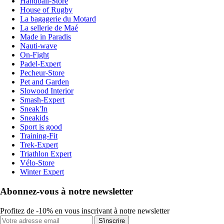
Handball-Store
House of Rugby
La bagagerie du Motard
La sellerie de Maé
Made in Paradis
Nauti-wave
On-Fight
Padel-Expert
Pecheur-Store
Pet and Garden
Slowood Interior
Smash-Expert
Sneak'In
Sneakids
Sport is good
Training-Fit
Trek-Expert
Triathlon Expert
Vélo-Store
Winter Expert
Abonnez-vous à notre newsletter
Profitez de -10% en vous inscrivant à notre newsletter
S'inscrire