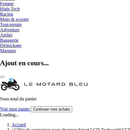
Femme
High-Tech
Racing
Moto & scooter
Tout-terrain
Adventure
Atelier
Bagagerie
Déstockage
Marques
Ajout en cours...
Sous-total du panier
Voir mon panier
Continuer mes achats
Loading...
Accueil
/
Câble de connexion pour chargeur Smart.LCD Techworld CC