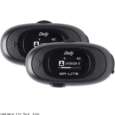
189,90 €
131,76 €
-31%