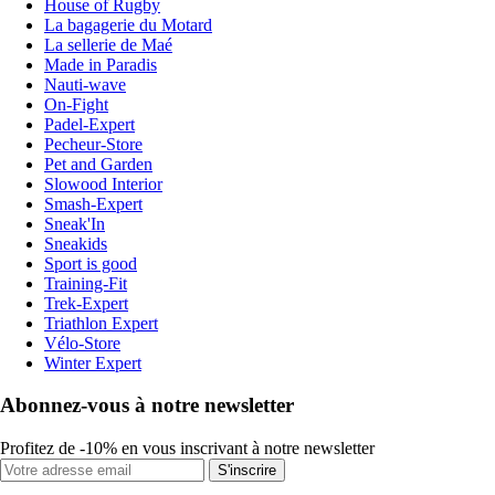
House of Rugby
La bagagerie du Motard
La sellerie de Maé
Made in Paradis
Nauti-wave
On-Fight
Padel-Expert
Pecheur-Store
Pet and Garden
Slowood Interior
Smash-Expert
Sneak'In
Sneakids
Sport is good
Training-Fit
Trek-Expert
Triathlon Expert
Vélo-Store
Winter Expert
Abonnez-vous à notre newsletter
Profitez de -10% en vous inscrivant à notre newsletter
S'inscrire