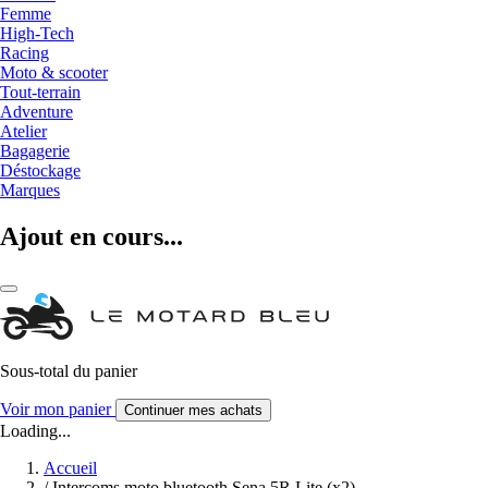
Femme
High-Tech
Racing
Moto & scooter
Tout-terrain
Adventure
Atelier
Bagagerie
Déstockage
Marques
Ajout en cours...
Sous-total du panier
Voir mon panier
Continuer mes achats
Loading...
Accueil
/
Intercoms moto bluetooth Sena 5R Lite (x2)