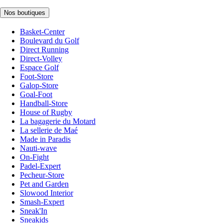
Nos boutiques
Basket-Center
Boulevard du Golf
Direct Running
Direct-Volley
Espace Golf
Foot-Store
Galop-Store
Goal-Foot
Handball-Store
House of Rugby
La bagagerie du Motard
La sellerie de Maé
Made in Paradis
Nauti-wave
On-Fight
Padel-Expert
Pecheur-Store
Pet and Garden
Slowood Interior
Smash-Expert
Sneak'In
Sneakids