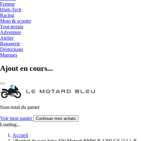
Femme
High-Tech
Racing
Moto & scooter
Tout-terrain
Adventure
Atelier
Bagagerie
Déstockage
Marques
Ajout en cours...
Sous-total du panier
Voir mon panier
Continuer mes achats
Loading...
Accueil
/
Renfort de pare-brise SW-Motech BMW R 1200 GS (12-), R