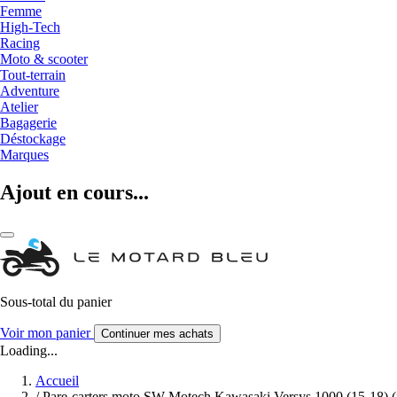
Femme
High-Tech
Racing
Moto & scooter
Tout-terrain
Adventure
Atelier
Bagagerie
Déstockage
Marques
Ajout en cours...
Sous-total du panier
Voir mon panier
Continuer mes achats
Loading...
Accueil
/
Pare-carters moto SW-Motech Kawasaki Versys 1000 (15-18) (