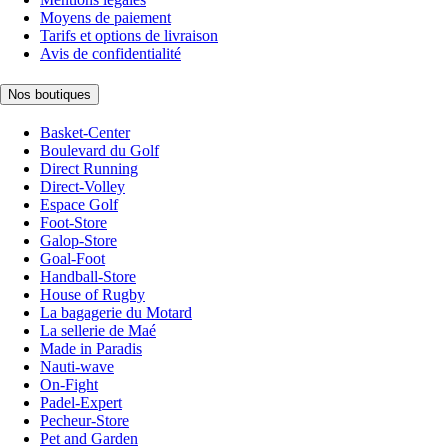
Moyens de paiement
Tarifs et options de livraison
Avis de confidentialité
Nos boutiques
Basket-Center
Boulevard du Golf
Direct Running
Direct-Volley
Espace Golf
Foot-Store
Galop-Store
Goal-Foot
Handball-Store
House of Rugby
La bagagerie du Motard
La sellerie de Maé
Made in Paradis
Nauti-wave
On-Fight
Padel-Expert
Pecheur-Store
Pet and Garden