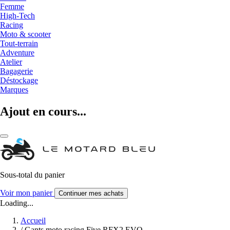
Femme
High-Tech
Racing
Moto & scooter
Tout-terrain
Adventure
Atelier
Bagagerie
Déstockage
Marques
Ajout en cours...
Sous-total du panier
Voir mon panier
Continuer mes achats
Loading...
Accueil
/
Gants moto racing Five RFX2 EVO