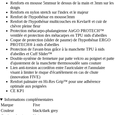
Renforts en mousse 5mmsur le dessus de la main et 3mm sur les
doigts
Renforts en nylon stretch sur l'index et le majeur
Renfort de l'hypothénar en mousse3mm
Renfort de l'hypothénar multicouches en Kevlar® et cuir de
chèvre pleine fleur
Protection métacarpo-phalangienne AirGO PROTECH™
ventilée et protection des métacarpes en TPU nids d'abeilles
Coque de protection (slider de paume) de l'hypothénar ERGO
PROTECH® à nids d'abeilles
Protection de l'avant-bras grâce à la manchette TPU à nids
d'abeilles et Cuff Slider™
Double-système de fermeture par patte velcro au poignet et patte
d'ajustement de la manchette thermosoudée sans couture
Lien anti-torsion accordéon entre l'auriculaire et l'annulaire
visant à limiter le risque d'écartèlement en cas de chute
(innovation FIVE)
Renfort palmaire en Hi-Res Grip™ pour une adhérence
optimale aux poignées
CE KP1
Informations complémentaires
Marque
Five
Couleur
black/dark grey