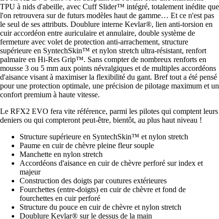
TPU à nids d'abeille, avec Cuff Slider™ intégré, totalement inédite que
l'on retrouvera sur de futurs modèles haut de gamme… Et ce n'est pas
le seul de ses attributs. Doublure interne Kevlar®, lien anti-torsion en
cuir accordéon entre auriculaire et annulaire, double système de
fermeture avec volet de protection anti-arrachement, structure
supérieure en SyntechSkin™ et nylon stretch ultra-résistant, renfort
palmaire en Hi-Res Grip™. Sans compter de nombreux renforts en
mousse 3 ou 5 mm aux points névralgiques et de multiples accordéons
d'aisance visant à maximiser la flexibilité du gant. Bref tout a été pensé
pour une protection optimale, une précision de pilotage maximum et un
confort premium à haute vitesse.
Le RFX2 EVO fera vite référence, parmi les pilotes qui comptent leurs
deniers ou qui compteront peut-être, bientôt, au plus haut niveau !
Structure supérieure en SyntechSkin™ et nylon stretch
Paume en cuir de chèvre pleine fleur souple
Manchette en nylon stretch
Accordéons d'aisance en cuir de chèvre perforé sur index et
majeur
Construction des doigts par coutures extérieures
Fourchettes (entre-doigts) en cuir de chèvre et fond de
fourchettes en cuir perforé
Structure du pouce en cuir de chèvre et nylon stretch
Doublure Kevlar® sur le dessus de la main