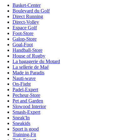
Basket-Center
Boulevard du Golf
Direct Running
Direct-Volley
Espace Golf
Foot-Store
Galop-Store
Goal-Foot
Handball-Store
House of Rugby
La bagagerie du Motard
La sellerie de Maé
Made in Paradis
Nauti-wave
On-Fight
Padel-Expert
Pecheur-Store
Pet and Garden
Slowood Interior
Smash-Expert
Sneak'In
Sneakids
Sport is good
Training-Fit