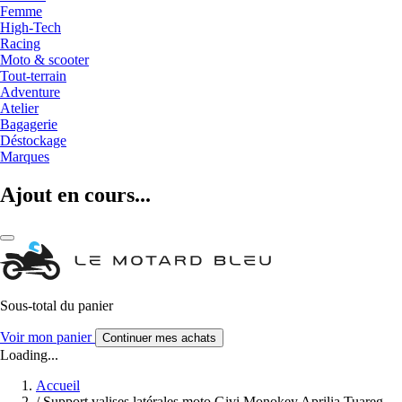
Femme
High-Tech
Racing
Moto & scooter
Tout-terrain
Adventure
Atelier
Bagagerie
Déstockage
Marques
Ajout en cours...
Sous-total du panier
Voir mon panier
Continuer mes achats
Loading...
Accueil
/
Support valises latérales moto Givi Monokey Aprilia Tuareg