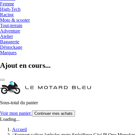
Femme
High-Tech
Racing
Moto & scooter
Tout-terrain
Adventure
Atelier
Bagagerie
Déstockage
Marques
Ajout en cours...
Sous-total du panier
Voir mon panier
Continuer mes achats
Loading...
Accueil
/
Support valises latérales moto Spécifique Givi Pl One Mono