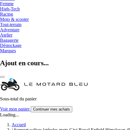
Femme
High-Tech
Racing
Moto & scooter
Tout-terrain
Adventure
Atelier
Bagagerie
Déstockage
Marques
Ajout en cours...
Sous-total du panier
Voir mon panier
Continuer mes achats
Loading...
Accueil
/
Support valises latérales moto Givi Royal Enfield Himalayan 4