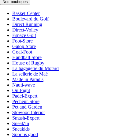
Nos boutiques
Basket-Center
Boulevard du Golf
Direct Running
Direct-Volley
Espace Golf
Foot-Store
Galop-Store
Goal-Foot
Handball-Store
House of Rugby
La bagagerie du Motard
La sellerie de Maé
Made in Paradis
Nauti-wave
On-Fight
Padel-Expert
Pecheur-Store
Pet and Garden
Slowood Interior
Smash-Expert
Sneak'In
Sneakids
Sport is good