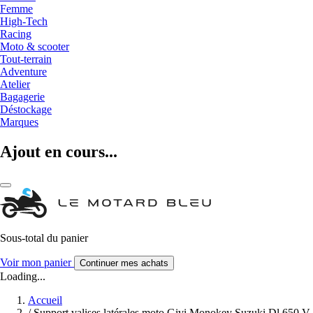
Femme
High-Tech
Racing
Moto & scooter
Tout-terrain
Adventure
Atelier
Bagagerie
Déstockage
Marques
Ajout en cours...
Sous-total du panier
Voir mon panier
Continuer mes achats
Loading...
Accueil
/
Support valises latérales moto Givi Monokey Suzuki Dl 650 V-