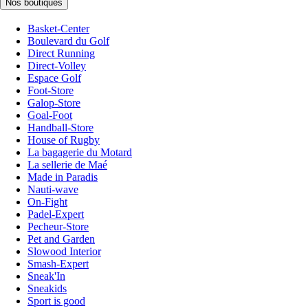
Nos boutiques
Basket-Center
Boulevard du Golf
Direct Running
Direct-Volley
Espace Golf
Foot-Store
Galop-Store
Goal-Foot
Handball-Store
House of Rugby
La bagagerie du Motard
La sellerie de Maé
Made in Paradis
Nauti-wave
On-Fight
Padel-Expert
Pecheur-Store
Pet and Garden
Slowood Interior
Smash-Expert
Sneak'In
Sneakids
Sport is good