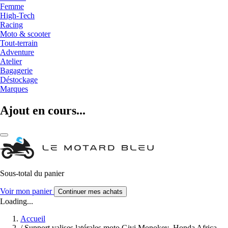
Femme
High-Tech
Racing
Moto & scooter
Tout-terrain
Adventure
Atelier
Bagagerie
Déstockage
Marques
Ajout en cours...
Sous-total du panier
Voir mon panier
Continuer mes achats
Loading...
Accueil
/
Support valises latérales moto Givi Monokey Honda Africa