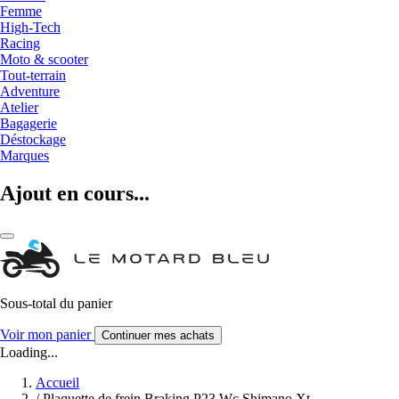
Femme
High-Tech
Racing
Moto & scooter
Tout-terrain
Adventure
Atelier
Bagagerie
Déstockage
Marques
Ajout en cours...
Sous-total du panier
Voir mon panier
Continuer mes achats
Loading...
Accueil
/
Plaquette de frein Braking P23 Wc Shimano Xt