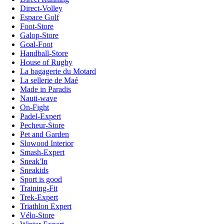
Direct-Volley
Espace Golf
Foot-Store
Galop-Store
Goal-Foot
Handball-Store
House of Rugby
La bagagerie du Motard
La sellerie de Maé
Made in Paradis
Nauti-wave
On-Fight
Padel-Expert
Pecheur-Store
Pet and Garden
Slowood Interior
Smash-Expert
Sneak'In
Sneakids
Sport is good
Training-Fit
Trek-Expert
Triathlon Expert
Vélo-Store