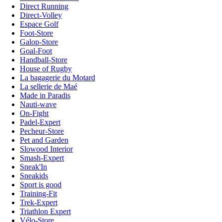
Direct Running
Direct-Volley
Espace Golf
Foot-Store
Galop-Store
Goal-Foot
Handball-Store
House of Rugby
La bagagerie du Motard
La sellerie de Maé
Made in Paradis
Nauti-wave
On-Fight
Padel-Expert
Pecheur-Store
Pet and Garden
Slowood Interior
Smash-Expert
Sneak'In
Sneakids
Sport is good
Training-Fit
Trek-Expert
Triathlon Expert
Vélo-Store