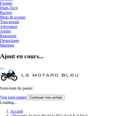
Femme
High-Tech
Racing
Moto & scooter
Tout-terrain
Adventure
Atelier
Bagagerie
Déstockage
Marques
Ajout en cours...
Sous-total du panier
Voir mon panier
Continuer mes achats
Loading...
Accueil
/
Plaquette de frein Braking P22 Avid X.0 Trail