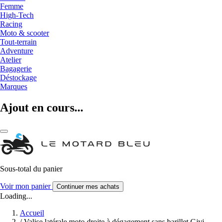
Femme
High-Tech
Racing
Moto & scooter
Tout-terrain
Adventure
Atelier
Bagagerie
Déstockage
Marques
Ajout en cours...
Sous-total du panier
Voir mon panier
Continuer mes achats
Loading...
Accueil
/
Valise latérale moto droite à dégagement sans barillet Givi