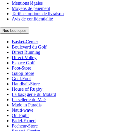
Mentions légales
Moyens de paiement
Tarifs et options de livraison
Avis de confidentialité
Nos boutiques
Basket-Center
Boulevard du Golf
Direct Running
Direct-Volley
Espace Golf
Foot-Store
Galop-Store
Goal-Foot
Handball-Store
House of Rugby
La bagagerie du Motard
La sellerie de Maé
Made in Paradis
Nauti-wave
On-Fight
Padel-Expert
Pecheur-Store